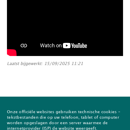
Laatst bijgewerkt: 15/09/2025 11:21
Onze officiële websites gebruiken technische cookies -
Over Prodia
FAQ
tekstbestanden die op uw telefoon, tablet of computer
worden opgeslagen door een server waarmee de
Nieuwsflash
Inschrijven voor de Prodiabrief
internetprovider (ISP) de website weergeeft.