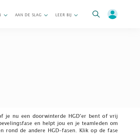
oeken
N
AAN DE SLAG
LEER BIJ
of je nu een doorwinterde HGD’er bent of vrij
bevelingsfase en helpt jou en je teamleden om
len rond de andere HGD-fasen. Klik op de fase