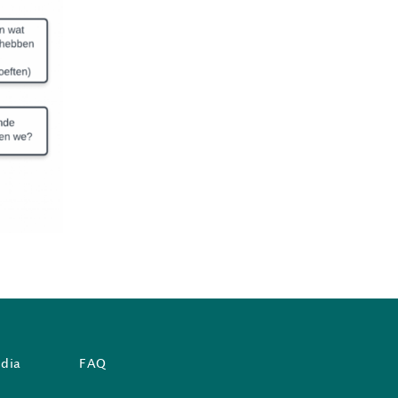
odia
FAQ