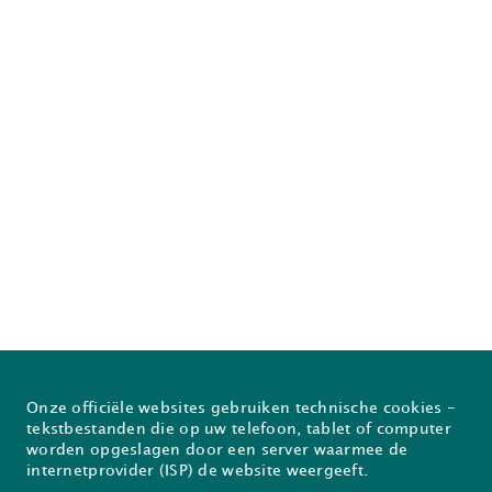
Onze officiële websites gebruiken technische cookies -
Over Prodia
FAQ
tekstbestanden die op uw telefoon, tablet of computer
worden opgeslagen door een server waarmee de
Nieuwsflash
Inschrijven voor de Prodiabrief
internetprovider (ISP) de website weergeeft.