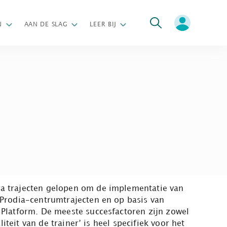
oeken
N
AAN DE SLAG
LEER BIJ
ra trajecten gelopen om de implementatie van
 Prodia-centrumtrajecten en op basis van
 Platform. De meeste succesfactoren zijn zowel
teit van de trainer’ is heel specifiek voor het