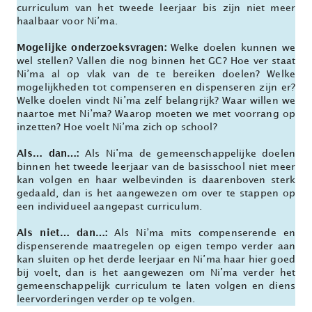
curriculum van het tweede leerjaar bis zijn niet meer
haalbaar voor Ni’ma.
Mogelijke onderzoeksvragen:
Welke doelen kunnen we
wel stellen? Vallen die nog binnen het GC? Hoe ver staat
Ni’ma al op vlak van de te bereiken doelen? Welke
mogelijkheden tot compenseren en dispenseren zijn er?
Welke doelen vindt Ni’ma zelf belangrijk? Waar willen we
naartoe met Ni’ma? Waarop moeten we met voorrang op
inzetten? Hoe voelt Ni’ma zich op school?
Als… dan…:
Als Ni’ma de gemeenschappelijke doelen
binnen het tweede leerjaar van de basisschool niet meer
kan volgen en haar welbevinden is daarenboven sterk
gedaald, dan is het aangewezen om over te stappen op
een individueel aangepast curriculum.
Als niet… dan…:
Als Ni’ma mits compenserende en
dispenserende maatregelen op eigen tempo verder aan
kan sluiten op het derde leerjaar en Ni’ma haar hier goed
bij voelt, dan is het aangewezen om Ni’ma verder het
gemeenschappelijk curriculum te laten volgen en diens
leervorderingen verder op te volgen.