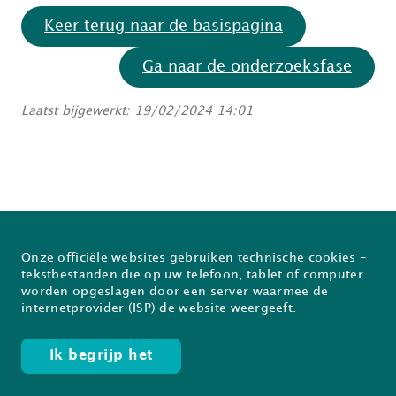
Keer terug naar de basispagina
Ga naar de onderzoeksfase
Laatst bijgewerkt: 19/02/2024 14:01
Onze officiële websites gebruiken technische cookies -
Over Prodia
FAQ
tekstbestanden die op uw telefoon, tablet of computer
worden opgeslagen door een server waarmee de
Nieuwsflash
Inschrijven voor de Prodiabrief
internetprovider (ISP) de website weergeeft.
Ik begrijp het