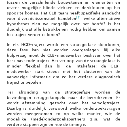
tussen de verschillende bouwstenen en elementen en
tevens mogelijke blinde vlekken en denkfouten op het
spoor te komen. Het CLB-team heeft specifieke aandacht
[3]
voor diversiteitssensitief handelen
: welke alternatieve
hypotheses zien we mogelijk over het hoofd? Is het
duidelijk wat alle betrokkenen nodig hebben om samen
het traject verder te lopen?
In elk HGD-traject wordt een strategiefase doorlopen,
deze fase kan niet worden overgeslagen. Bij elke
hulpvraag moet de CLB-medewerker beslissen over het
best passende traject. Het verloop van de strategiefase is
minder flexibel dan bij de intakefase: de CLB-
medewerker start steeds met het clusteren van de
aanwezige informatie om zo het verdere diagnostisch
traject te bepalen.
Ter afronding van de strategiefase worden de
bevindingen teruggekoppeld naar de betrokkenen. Er
wordt afstemming gezocht over het vervolgtraject.
Daarbij is duidelijk verwoord welke onderzoeksvragen
worden meegenomen en op welke manier, wie de
mogelijke (mede)onderzoekspartners zijn, wat de
verdere stappen zijn en hoe de timing is.