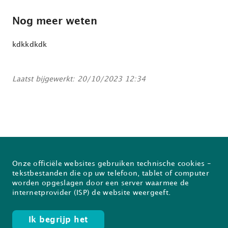
Nog meer weten
kdkkdkdk
Laatst bijgewerkt: 20/10/2023 12:34
Onze officiële websites gebruiken technische cookies -
Over Prodia
FAQ
tekstbestanden die op uw telefoon, tablet of computer
worden opgeslagen door een server waarmee de
Nieuwsflash
Inschrijven voor de Prodiabrief
internetprovider (ISP) de website weergeeft.
Ik begrijp het