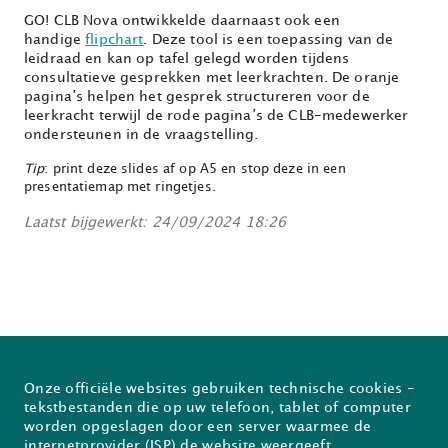
GO! CLB Nova ontwikkelde daarnaast ook een
handige
flipchart
. Deze tool is een toepassing van de
leidraad en kan op tafel gelegd worden tijdens
consultatieve gesprekken met leerkrachten. De oranje
pagina’s helpen het gesprek structureren voor de
leerkracht terwijl de rode pagina’s de CLB-medewerker
ondersteunen in de vraagstelling.
Tip
: print deze slides af op A5 en stop deze in een
presentatiemap met ringetjes.
Laatst bijgewerkt: 24/09/2024 18:26
Onze officiële websites gebruiken technische cookies -
Over Prodia
FAQ
tekstbestanden die op uw telefoon, tablet of computer
worden opgeslagen door een server waarmee de
Nieuwsflash
Inschrijven voor de Prodiabrief
internetprovider (ISP) de website weergeeft.