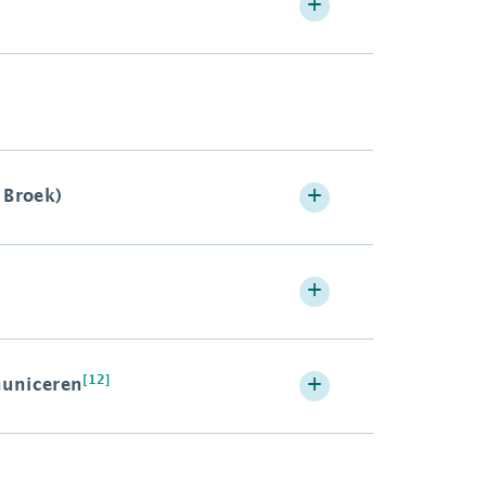
 Broek)
[12]
municeren