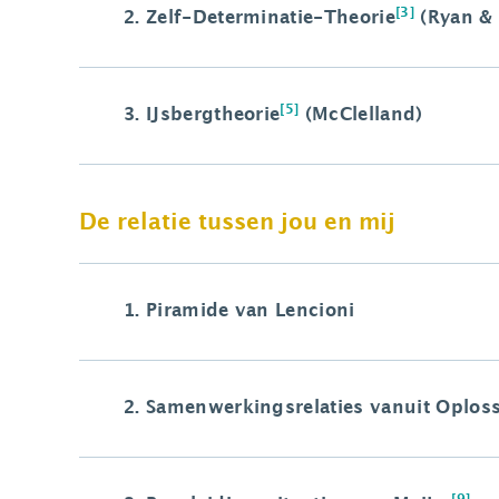
[3]
2.
Zelf-Determinatie-Theorie
(Ryan & 
[5]
3.
IJsbergtheorie
(McClelland)
De relatie tussen jou en mij
1.
Piramide van Lencioni
2.
Samenwerkingsrelaties vanuit Oplos