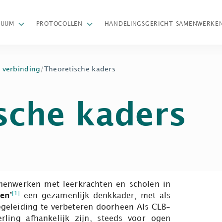
Z
NUUM
PROTOCOLLEN
HANDELINGSGERICHT SAMENWERKE
 verbinding
/
Theoretische kaders
sche kaders
menwerken met leerkrachten en scholen in
[1]
en’
een gezamenlijk denkkader, met als
egeleiding te verbeteren doorheen Als CLB-
ling afhankelijk zijn, steeds voor ogen