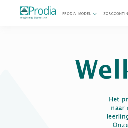
PRODIA-MODEL
ZORGCONTI
Wel
Het pr
naar 
leerli
Onze