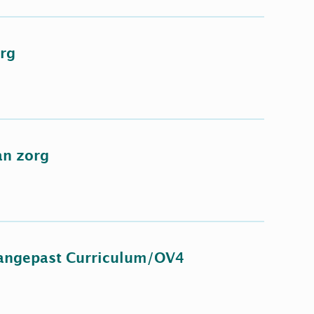
rg
an zorg
Aangepast Curriculum/OV4