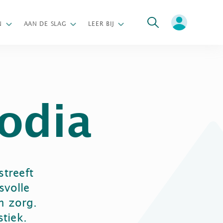
oeken
N
AAN DE SLAG
LEER BIJ
odia
streeft
svolle
n zorg.
tiek.