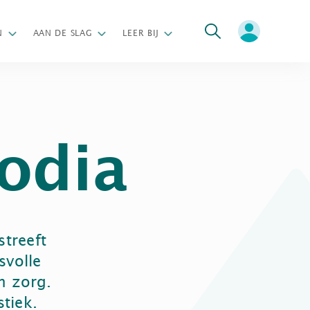
oeken
N
AAN DE SLAG
LEER BIJ
odia
streeft
svolle
n zorg.
tiek.