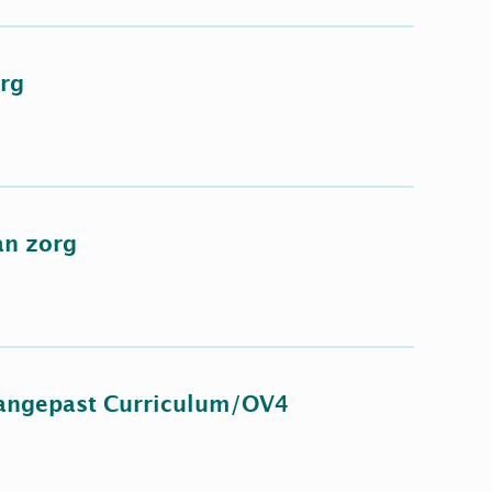
rg
an zorg
Aangepast Curriculum/OV4