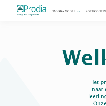
PRODIA-MODEL
ZORGCONTI
Wel
Het pr
naar 
leerli
Onze