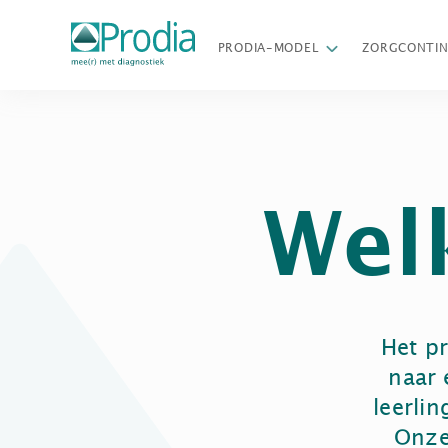
PRODIA-MODEL
ZORGCONTI
Wel
Het pr
naar 
leerli
Onze