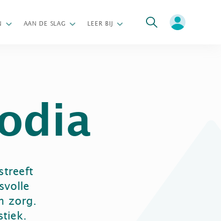
oeken
N
AAN DE SLAG
LEER BIJ
odia
streeft
svolle
n zorg.
tiek.