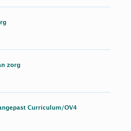
rg
an zorg
Aangepast Curriculum/OV4