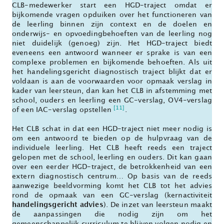
CLB-medewerker start een HGD-traject omdat er
bijkomende vragen opduiken over het functioneren van
de leerling binnen zijn context en de doelen en
onderwijs- en opvoedingbehoeften van de leerling nog
niet duidelijk (genoeg) zijn. Het HGD-traject biedt
eveneens een antwoord wanneer er sprake is van een
complexe problemen en bijkomende behoeften. Als uit
het handelingsgericht diagnostisch traject blijkt dat er
voldaan is aan de voorwaarden voor opmaak verslag in
kader van leersteun, dan kan het CLB in afstemming met
school, ouders en leerling een GC-verslag, OV4-verslag
[11]
of een IAC-verslag opstellen
.
Het CLB schat in dat een HGD-traject niet meer nodig is
om een antwoord te bieden op de hulpvraag van de
individuele leerling. Het CLB heeft reeds een traject
gelopen met de school, leerling en ouders. Dit kan gaan
over een eerder HGD-traject, de betrokkenheid van een
extern diagnostisch centrum… Op basis van de reeds
aanwezige beeldvorming komt het CLB tot het advies
rond de opmaak van een GC-verslag (kernactiviteit
handelingsgericht advies
). De inzet van leersteun maakt
de aanpassingen die nodig zijn om het
gemeenschappelijk curriculum te blijven volgen nodig en