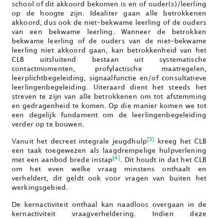
school of dit akkoord bekomen is en of ouder(s)/leerling
op de hoogte zijn. Idealiter gaan alle betrokkenen
akkoord, dus ook de niet-bekwame leerling of de ouders
van een bekwame leerling. Wanneer de betrokken
bekwame leerling of de ouders van de niet-bekwame
leerling niet akkoord gaan, kan betrokkenheid van het
CLB uitsluitend bestaan uit systematische
contactmomenten, profylactische maatregelen,
leerplichtbegeleiding, signaalfunctie en/of consultatieve
leerlingenbegeleiding. Uiteraard dient het steeds het
streven te zijn van alle betrokkenen om tot afstemming
en gedragenheid te komen. Op die manier komen we tot
een degelijk fundament om de leerlingenbegeleiding
verder op te bouwen.
[3]
Vanuit het decreet integrale jeugdhulp
kreeg het CLB
een taak toegewezen als laagdrempelige hulpverlening
[4]
met een aanbod brede instap
. Dit houdt in dat het CLB
om het even welke vraag minstens onthaalt en
verheldert, dit geldt ook voor vragen van buiten het
werkingsgebied.
De kernactiviteit onthaal kan naadloos overgaan in de
kernactiviteit vraagverheldering. Indien deze