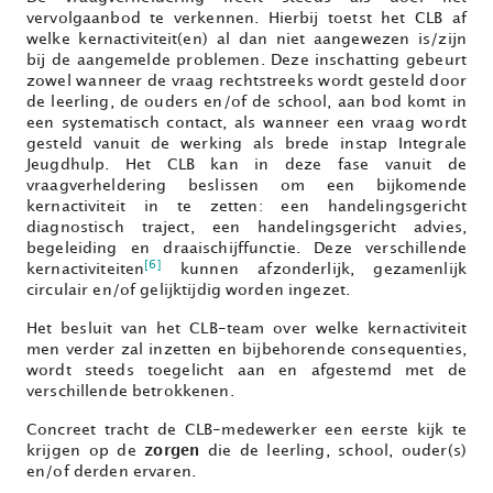
vervolgaanbod te verkennen. Hierbij toetst het CLB af
welke kernactiviteit(en) al dan niet aangewezen is/zijn
bij de aangemelde problemen. Deze inschatting gebeurt
zowel wanneer de vraag rechtstreeks wordt gesteld door
de leerling, de ouders en/of de school, aan bod komt in
een systematisch contact, als wanneer een vraag wordt
gesteld vanuit de werking als brede instap Integrale
Jeugdhulp. Het CLB kan in deze fase vanuit de
vraagverheldering beslissen om een bijkomende
kernactiviteit in te zetten: een handelingsgericht
diagnostisch traject, een handelingsgericht advies,
begeleiding en draaischijffunctie. Deze verschillende
[6]
kernactiviteiten
kunnen afzonderlijk, gezamenlijk
circulair en/of gelijktijdig worden ingezet.
Het besluit van het CLB-team over welke kernactiviteit
men verder zal inzetten en bijbehorende consequenties,
wordt steeds toegelicht aan en afgestemd met de
verschillende betrokkenen.
Concreet tracht de CLB-medewerker een eerste kijk te
krijgen op de
zorgen
die de leerling, school, ouder(s)
en/of derden ervaren.