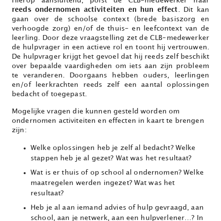
Hierop aansluitend, polst de CLB-medewerker naar
reeds ondernomen activiteiten en hun effect
. Dit kan
gaan over de schoolse context (brede basiszorg en
verhoogde zorg) en/of de thuis- en leefcontext van de
leerling. Door deze vraagstelling zet de CLB-medewerker
de hulpvrager in een actieve rol en toont hij vertrouwen.
De hulpvrager krijgt het gevoel dat hij reeds zelf beschikt
over bepaalde vaardigheden om iets aan zijn probleem
te veranderen. Doorgaans hebben ouders, leerlingen
en/of leerkrachten reeds zelf een aantal oplossingen
bedacht of toegepast.
Mogelijke vragen die kunnen gesteld worden om
ondernomen activiteiten en effecten in kaart te brengen
zijn:
Welke oplossingen heb je zelf al bedacht? Welke
stappen heb je al gezet? Wat was het resultaat?
Wat is er thuis of op school al ondernomen? Welke
maatregelen werden ingezet? Wat was het
resultaat?
Heb je al aan iemand advies of hulp gevraagd, aan
school, aan je netwerk, aan een hulpverlener…? In