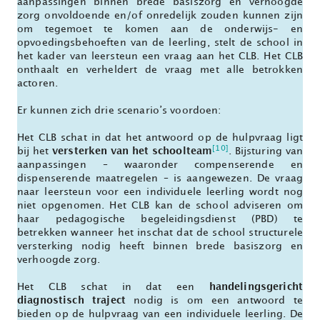
aanpassingen binnen brede basiszorg en verhoogde
zorg onvoldoende en/of onredelijk zouden kunnen zijn
om tegemoet te komen aan de onderwijs- en
opvoedingsbehoeften van de leerling, stelt de school in
het kader van leersteun een vraag aan het CLB. Het CLB
onthaalt en verheldert de vraag met alle betrokken
actoren.
Er kunnen zich drie scenario’s voordoen:
Het CLB schat in dat het antwoord op de hulpvraag ligt
[10]
bij het
versterken van het schoolteam
. Bijsturing van
aanpassingen – waaronder compenserende en
dispenserende maatregelen – is aangewezen. De vraag
naar leersteun voor een individuele leerling wordt nog
niet opgenomen. Het CLB kan de school adviseren om
haar pedagogische begeleidingsdienst (PBD) te
betrekken wanneer het inschat dat de school structurele
versterking nodig heeft binnen brede basiszorg en
verhoogde zorg.
Het CLB schat in dat een
handelingsgericht
diagnostisch traject
nodig is om een antwoord te
bieden op de hulpvraag van een individuele leerling. De