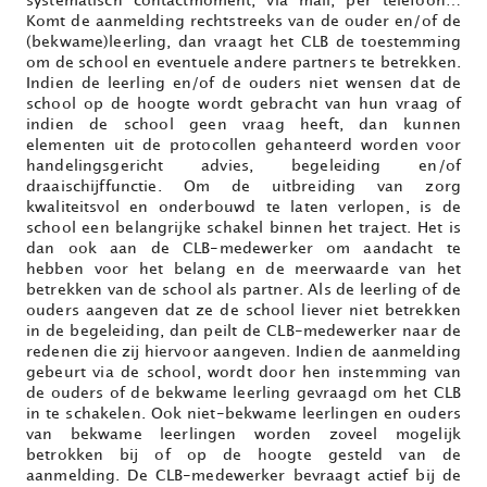
systematisch contactmoment, via mail, per telefoon…
Komt de aanmelding rechtstreeks van de ouder en/of de
(bekwame)leerling, dan vraagt het CLB de toestemming
om de school en eventuele andere partners te betrekken.
Indien de leerling en/of de ouders niet wensen dat de
school op de hoogte wordt gebracht van hun vraag of
indien de school geen vraag heeft, dan kunnen
elementen uit de protocollen gehanteerd worden voor
handelingsgericht advies, begeleiding en/of
draaischijffunctie. Om de uitbreiding van zorg
kwaliteitsvol en onderbouwd te laten verlopen, is de
school een belangrijke schakel binnen het traject. Het is
dan ook aan de CLB-medewerker om aandacht te
hebben voor het belang en de meerwaarde van het
betrekken van de school als partner. Als de leerling of de
ouders aangeven dat ze de school liever niet betrekken
in de begeleiding, dan peilt de CLB-medewerker naar de
redenen die zij hiervoor aangeven. Indien de aanmelding
gebeurt via de school, wordt door hen instemming van
de ouders of de bekwame leerling gevraagd om het CLB
in te schakelen. Ook niet-bekwame leerlingen en ouders
van bekwame leerlingen worden zoveel mogelijk
betrokken bij of op de hoogte gesteld van de
aanmelding. De CLB-medewerker bevraagt actief bij de