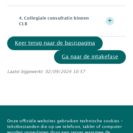
4.
Collegiale consultatie binnen
CLB
Keer terug naar de basispagina
Ga naar de intakefase
Laatst bijgewerkt: 02/09/2024 10:57
Onze officiële websites gebruiken technische cookies -
Over Prodia
FAQ
tekstbestanden die op uw telefoon, tablet of computer
worden opgeslagen door een server waarmee de