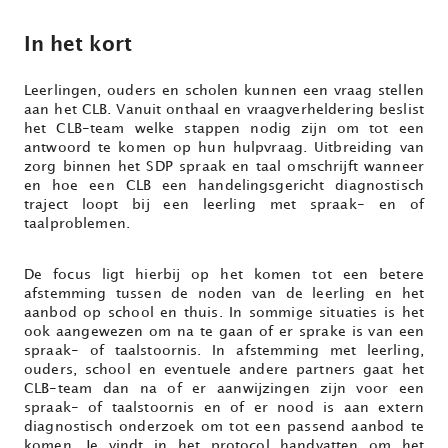
In het kort
Leerlingen, ouders en scholen kunnen een vraag stellen
aan het CLB. Vanuit onthaal en vraagverheldering beslist
het CLB-team welke stappen nodig zijn om tot een
antwoord te komen op hun hulpvraag. Uitbreiding van
zorg binnen het SDP spraak en taal omschrijft wanneer
en hoe een CLB een handelingsgericht diagnostisch
traject loopt bij een leerling met spraak- en of
taalproblemen.
De focus ligt hierbij op het komen tot een betere
afstemming tussen de noden van de leerling en het
aanbod op school en thuis. In sommige situaties is het
ook aangewezen om na te gaan of er sprake is van een
spraak- of taalstoornis. In afstemming met leerling,
ouders, school en eventuele andere partners gaat het
CLB-team dan na of er aanwijzingen zijn voor een
spraak- of taalstoornis en of er nood is aan extern
diagnostisch onderzoek om tot een passend aanbod te
komen. Je vindt in het protocol handvatten om het