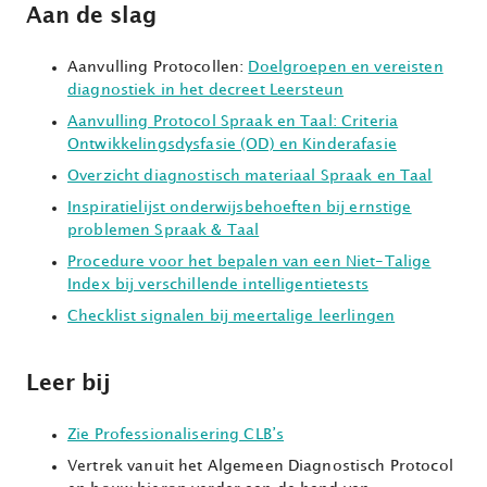
Aan de slag
Aanvulling Protocollen:
Doelgroepen en vereisten
diagnostiek in het decreet Leersteun
Aanvulling Protocol Spraak en Taal: Criteria
Ontwikkelingsdysfasie (OD) en Kinderafasie
Overzicht diagnostisch materiaal Spraak en Taal
Inspiratielijst onderwijsbehoeften bij ernstige
problemen Spraak & Taal
Procedure voor het bepalen van een Niet-Talige
Index bij verschillende intelligentietests
Checklist signalen bij meertalige leerlingen
Leer bij
Zie Professionalisering CLB’s
Vertrek vanuit het Algemeen Diagnostisch Protocol